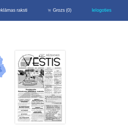
klāmas raksti
Grozs
(0)
Ielogoties