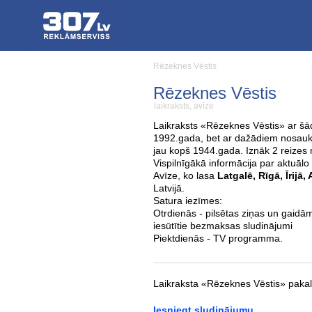
Rēzeknes Vēstis
Rēzeknes Vēstis
laikraksts, avīze
Laikraksts «Rēzeknes Vēstis» ar š
1992.gada, bet ar dažādiem nosauku
jau kopš 1944.gada. Iznāk 2 reizes 
Vispilnīgākā informācija par aktuālo 
Avīze, ko lasa
Latgalē, Rīgā, Īrijā,
Latvijā.
Satura iezīmes:
Otrdienās - pilsētas ziņas un gaidā
iesūtītie bezmaksas sludinājumi
Piektdienās - TV programma.
Laikraksta «Rēzeknes Vēstis» paka
Iesniegt sludinājumu