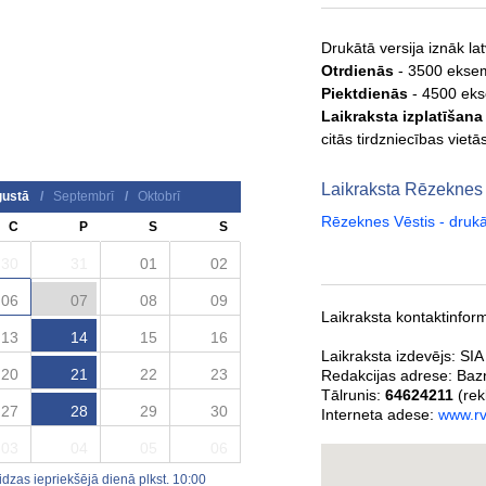
Drukātā versija iznāk la
Otrdienās
- 3500 ekse
Piektdienās
- 4500 ek
Laikraksta izplatīšan
citās tirdzniecības vietā
Laikraksta Rēzeknes
ustā
/
Septembrī
/
Oktobrī
Rēzeknes Vēstis - druk
C
P
S
S
30
31
01
02
06
07
08
09
Laikraksta kontaktinform
13
14
15
16
Laikraksta izdevējs:
SIA
20
21
22
23
Redakcijas adrese:
Baz
Tālrunis:
64624211
(rek
27
28
29
30
Interneta adese:
www.rv
03
04
05
06
zas iepriekšējā dienā plkst. 10:00