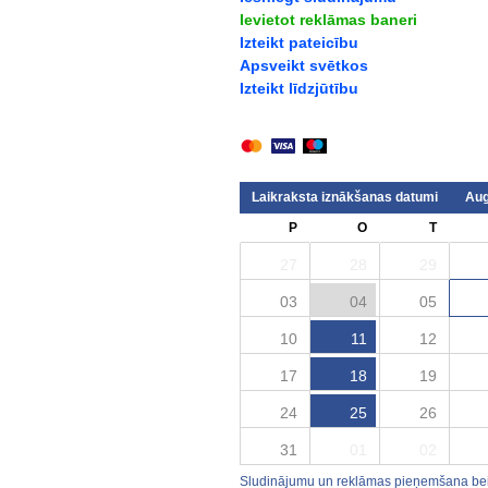
Ievietot reklāmas baneri
Izteikt pateicību
Apsveikt svētkos
Izteikt līdzjūtību
Laikraksta iznākšanas datumi
Aug
P
O
T
27
28
29
03
04
05
10
11
12
17
18
19
24
25
26
31
01
02
Sludinājumu un reklāmas pieņemšana beid