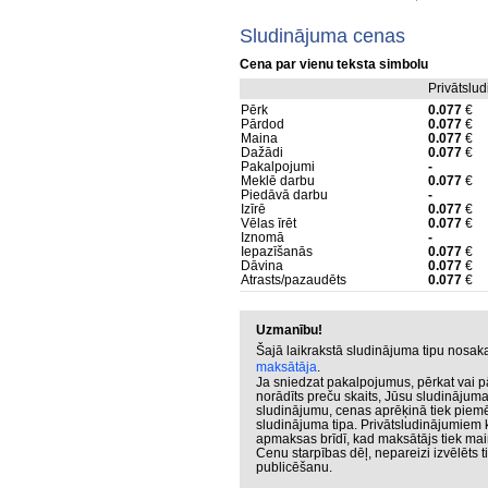
Sludinājuma cenas
Cena par vienu teksta simbolu
Privātslu
Pērk
0.077
€
Pārdod
0.077
€
Maina
0.077
€
Dažādi
0.077
€
Pakalpojumi
-
Meklē darbu
0.077
€
Piedāvā darbu
-
Izīrē
0.077
€
Vēlas īrēt
0.077
€
Iznomā
-
Iepazīšanās
0.077
€
Dāvina
0.077
€
Atrasts/pazaudēts
0.077
€
Uzmanību!
Šajā laikrakstā sludinājuma tipu nosa
maksātāja
.
Ja sniedzat pakalpojumus, pērkat vai p
norādīts preču skaits, Jūsu sludinājuma
sludinājumu, cenas aprēķinā tiek piemē
sludinājuma tipa. Privātsludinājumiem k
apmaksas brīdī, kad maksātājs tiek ma
Cenu starpības dēļ, nepareizi izvēlēts 
publicēšanu.