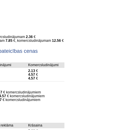
rcsludinājumam
2.36
€
umam
7.85
€, komercsludinājumam
12.56
€
pateicības cenas
dinājumi
Komercsludinājumi
2.13
€
4.57
€
4.57
€
57
€ komercsludinājumiem
4.57
€ komercsludinājumiem
7
€ komercsludinājumiem
 reklāma
Krāsaina