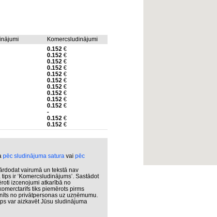
dinājumi
Komercsludinājumi
0.152
€
0.152
€
0.152
€
0.152
€
0.152
€
0.152
€
0.152
€
0.152
€
0.152
€
0.152
€
-
0.152
€
0.152
€
ka
pēc sludinājuma satura
vai
pēc
ārdodat vairumā un tekstā nav
 tips ir ‘Komercsludinājums’. Sastādot
roti izcenojumi atkarībā no
omerctarifs tiks piemērots pirms
inīts no privātpersonas uz uzņēmumu.
tips var aizkavēt Jūsu sludinājuma