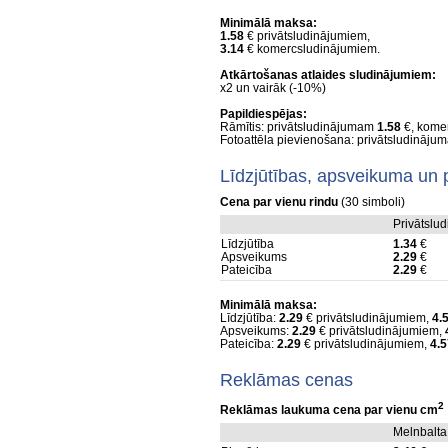
Minimālā maksa:
1.58
€ privātsludinājumiem,
3.14
€ komercsludinājumiem.
Atkārtošanas atlaides sludinājumiem:
x2 un vairāk (-10%)
Papildiespējas:
Rāmītis: privātsludinājumam
1.58
€, kome
Fotoattēla pievienošana: privātsludināj
Līdzjūtības, apsveikuma un 
Cena par vienu rindu
(30 simboli)
Privātslu
Līdzjūtība
1.34
€
Apsveikums
2.29
€
Pateicība
2.29
€
Minimālā maksa:
Līdzjūtība:
2.29
€ privātsludinājumiem,
4.
Apsveikums:
2.29
€ privātsludinājumiem,
Pateicība:
2.29
€ privātsludinājumiem,
4.5
Reklāmas cenas
2
Reklāmas laukuma cena par vienu cm
Melnbalta