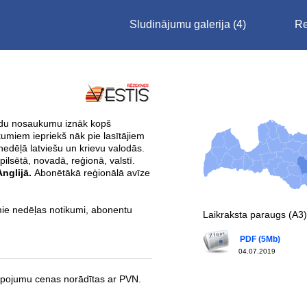
Sludinājumu galerija
(4)
Re
ādu nosaukumu iznāk kopš
miem iepriekš nāk pie lasītājiem
nedēļā latviešu un krievu valodās.
pilsētā, novadā, reģionā, valstī.
 Anglijā.
Abonētākā reģionālā avīze
mie nedēļas notikumi, abonentu
Laikraksta paraugs (A3)
PDF (5Mb)
04.07.2019
lpojumu cenas norādītas ar PVN.