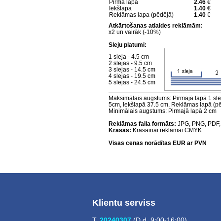
Pirmā lapa
2.46
€
Iekšlapa
1.40
€
Reklāmas lapa (pēdējā)
1.40
€
Atkārtošanas atlaides reklāmām:
x2 un vairāk (-10%)
Sleju platumi:
1 sleja - 4.5 cm
2 slejas - 9.5 cm
3 slejas - 14.5 cm
4 slejas - 19.5 cm
5 slejas - 24.5 cm
Maksimālais augstums: Pirmajā lapā 1 sleja
5cm, Iekšlapā 37.5 cm, Reklāmas lapā (p
Minimālais augstums: Pirmajā lapā 2 cm
Reklāmas faila formāts:
JPG, PNG, PDF,
Krāsas:
Krāsainai reklāmai CMYK
Visas cenas norādītas EUR ar PVN
Klientu serviss
T.
20240307
(D.d. 9:00-16:00)