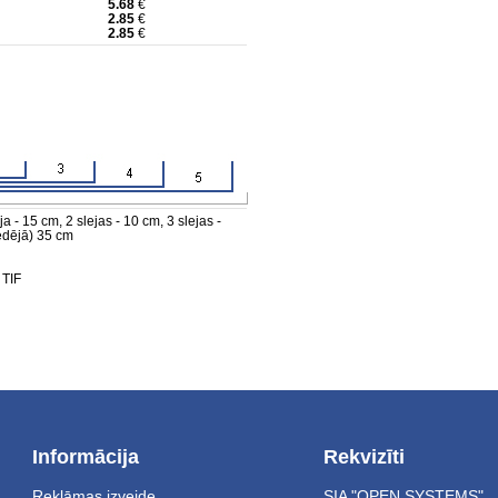
5.68
€
2.85
€
2.85
€
 - 15 cm, 2 slejas - 10 cm, 3 slejas -
ēdējā) 35 cm
 TIF
Informācija
Rekvizīti
Reklāmas izveide
SIA "OPEN SYSTEMS"