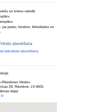
tviešu un krievu valodā
mplāru
semplāru
a
- pa pastu, kioskos, lielveikalos un
s
 Vēstis abonēšana
ātā laikraksta abonēšana
ācija:
 «Rēzeknes Vēstis»
nīcas 28
,
Rēzekne
,
LV-4601
lāmas daļa)
.lv