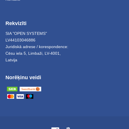
Rekvizīti
SIA "OPEN SYSTEMS"
LV44103046886
Juridiskā adrese / korespondence:
Cēsu iela 5
,
Limbaži
,
LV-4001,
Latvija
Norēķinu veidi