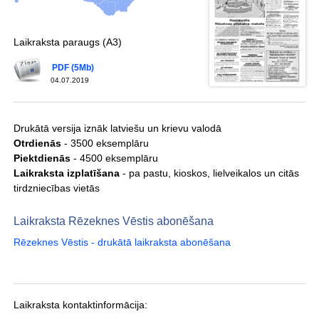
Laikraksta paraugs (A3)
PDF (5Mb)
04.07.2019
Drukātā versija iznāk latviešu un krievu valodā
Otrdienās
- 3500 eksemplāru
Piektdienās
- 4500 eksemplāru
Laikraksta izplatīšana
- pa pastu, kioskos, lielveikalos un citās
tirdzniecības vietās
Laikraksta Rēzeknes Vēstis abonēšana
Rēzeknes Vēstis - drukātā laikraksta abonēšana
Laikraksta kontaktinformācija: