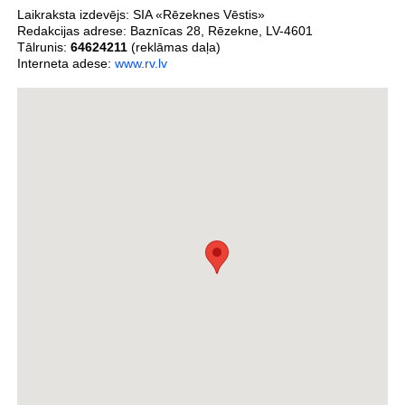
Laikraksta izdevējs:
SIA «Rēzeknes Vēstis»
Redakcijas adrese:
Baznīcas 28
,
Rēzekne
,
LV-4601
Tālrunis:
64624211
(reklāmas daļa)
Interneta adese:
www.rv.lv