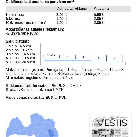
2
Reklāmas laukuma cena par vienu cm
Melnbalta reklāma
Krāsaina
Pirmā lapa
2.46
€
5.68
€
Iekšlapa
1.40
€
2.85
€
Reklāmas lapa (pēdējā)
1.40
€
2.85
€
Atkārtošanas atlaides reklāmām:
x2 un vairāk (-10%)
Sleju platumi:
1 sleja - 4.5 cm
2 slejas - 9.5 cm
3 slejas - 14.5 cm
4 slejas - 19.5 cm
5 slejas - 24.5 cm
Maksimālais augstums: Pirmajā lapā 1 sleja - 15 cm, 2 slejas - 10 cm, 3
slejas - 5cm, Iekšlapā 37.5 cm, Reklāmas lapā (pēdējā) 35 cm
Minimālais augstums: Pirmajā lapā 2 cm
Reklāmas faila formāts:
JPG, PNG, PDF, TIF
Krāsas:
Krāsainai reklāmai CMYK
Visas cenas norādītas EUR ar PVN