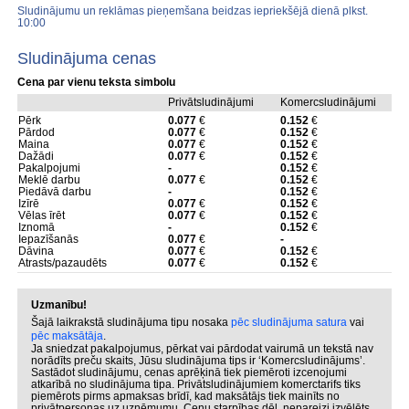
Sludinājumu un reklāmas pieņemšana beidzas iepriekšējā dienā plkst.
10:00
Sludinājuma cenas
Cena par vienu teksta simbolu
Privātsludinājumi
Komercsludinājumi
Pērk
0.077
€
0.152
€
Pārdod
0.077
€
0.152
€
Maina
0.077
€
0.152
€
Dažādi
0.077
€
0.152
€
Pakalpojumi
-
0.152
€
Meklē darbu
0.077
€
0.152
€
Piedāvā darbu
-
0.152
€
Izīrē
0.077
€
0.152
€
Vēlas īrēt
0.077
€
0.152
€
Iznomā
-
0.152
€
Iepazīšanās
0.077
€
-
Dāvina
0.077
€
0.152
€
Atrasts/pazaudēts
0.077
€
0.152
€
Uzmanību!
Šajā laikrakstā sludinājuma tipu nosaka
pēc sludinājuma satura
vai
pēc maksātāja
.
Ja sniedzat pakalpojumus, pērkat vai pārdodat vairumā un tekstā nav
norādīts preču skaits, Jūsu sludinājuma tips ir ‘Komercsludinājums’.
Sastādot sludinājumu, cenas aprēķinā tiek piemēroti izcenojumi
atkarībā no sludinājuma tipa. Privātsludinājumiem komerctarifs tiks
piemērots pirms apmaksas brīdī, kad maksātājs tiek mainīts no
privātpersonas uz uzņēmumu. Cenu starpības dēļ, nepareizi izvēlēts