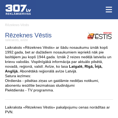
Rēzeknes Vēstis
Rēzeknes Vēstis
laikraksts, avīze
Laikraksts «Rēzeknes Vēstis» ar šādu nosaukumu iznāk kopš
1992.gada, bet ar dažādiem nosaukumiem iepriekš nāk pie
lasītājiem jau kopš 1944.gada. Iznāk 2 reizes nedēļā latviešu un
krievu valodās. Vispilnīgākā informācija par aktuālo pilsētā,
novadā, reģionā, valstī. Avīze, ko lasa
Latgalē, Rīgā, Īrijā,
Anglijā.
Abonētākā reģionālā avīze Latvijā.
Satura iezīmes:
Otrdienās - pilsētas ziņas un gaidāmie nedēļas notikumi,
abonentu iesūtītie bezmaksas sludinājumi
Piektdienās - TV programma.
Laikraksta «Rēzeknes Vēstis» pakalpojumu cenas norādītas ar
PVN.