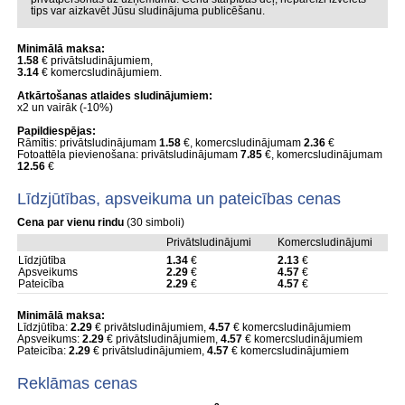
tips var aizkavēt Jūsu sludinājuma publicēšanu.
Minimālā maksa:
1.58
€ privātsludinājumiem,
3.14
€ komercsludinājumiem.
Atkārtošanas atlaides sludinājumiem:
x2 un vairāk (-10%)
Papildiespējas:
Rāmītis: privātsludinājumam
1.58
€, komercsludinājumam
2.36
€
Fotoattēla pievienošana: privātsludinājumam
7.85
€, komercsludinājumam
12.56
€
Līdzjūtības, apsveikuma un pateicības cenas
Cena par vienu rindu
(30 simboli)
Privātsludinājumi
Komercsludinājumi
Līdzjūtība
1.34
€
2.13
€
Apsveikums
2.29
€
4.57
€
Pateicība
2.29
€
4.57
€
Minimālā maksa:
Līdzjūtība:
2.29
€ privātsludinājumiem,
4.57
€ komercsludinājumiem
Apsveikums:
2.29
€ privātsludinājumiem,
4.57
€ komercsludinājumiem
Pateicība:
2.29
€ privātsludinājumiem,
4.57
€ komercsludinājumiem
Reklāmas cenas