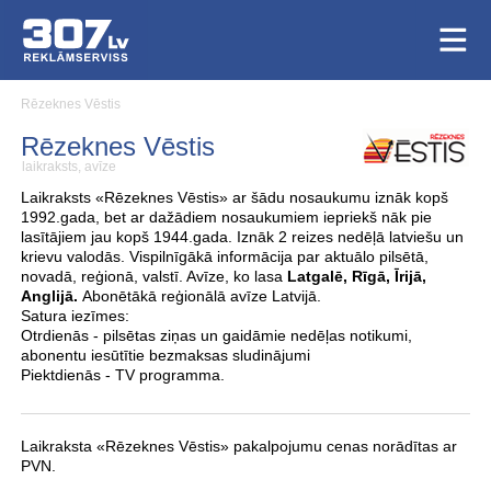
Rēzeknes Vēstis
Rēzeknes Vēstis
laikraksts, avīze
Laikraksts «Rēzeknes Vēstis» ar šādu nosaukumu iznāk kopš
1992.gada, bet ar dažādiem nosaukumiem iepriekš nāk pie
lasītājiem jau kopš 1944.gada. Iznāk 2 reizes nedēļā latviešu un
krievu valodās. Vispilnīgākā informācija par aktuālo pilsētā,
novadā, reģionā, valstī. Avīze, ko lasa
Latgalē, Rīgā, Īrijā,
Anglijā.
Abonētākā reģionālā avīze Latvijā.
Satura iezīmes:
Otrdienās - pilsētas ziņas un gaidāmie nedēļas notikumi,
abonentu iesūtītie bezmaksas sludinājumi
Piektdienās - TV programma.
Laikraksta «Rēzeknes Vēstis» pakalpojumu cenas norādītas ar
PVN.