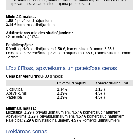
tips var aizkavēt Jūsu sludinājuma publicēšanu.
Minimālā maksa:
1.58
€ privātsludinājumiem,
3.14
€ komercsludinājumiem.
Atkārtošanas atlaides sludinājumiem:
x2 un vairāk (-10%)
Papildiespējas:
Rāmītis: privātsludinājumam
1.58
€, komercsludinājumam
2.36
€
Fotoattēla pievienošana: privātsludinājumam
7.85
€, komercsludinājumam
12.56
€
Līdzjūtības, apsveikuma un pateicības cenas
Cena par vienu rindu
(30 simboli)
Privātsludinājumi
Komercsludinājumi
Līdzjūtība
1.34
€
2.13
€
Apsveikums
2.29
€
4.57
€
Pateicība
2.29
€
4.57
€
Minimālā maksa:
Līdzjūtība:
2.29
€ privātsludinājumiem,
4.57
€ komercsludinājumiem
Apsveikums:
2.29
€ privātsludinājumiem,
4.57
€ komercsludinājumiem
Pateicība:
2.29
€ privātsludinājumiem,
4.57
€ komercsludinājumiem
Reklāmas cenas