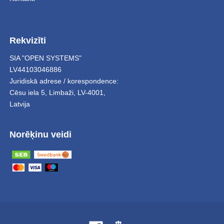
Rekvizīti
SIA "OPEN SYSTEMS"
LV44103046886
Juridiskā adrese / korespondence:
Cēsu iela 5
,
Limbaži
,
LV-4001,
Latvija
Norēķinu veidi