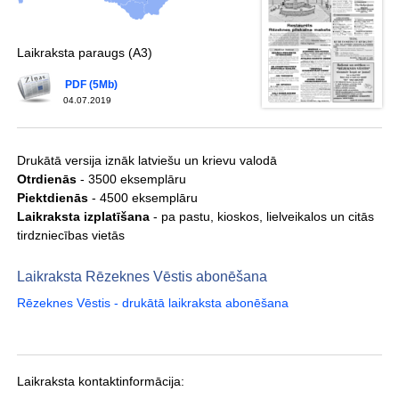
Laikraksta paraugs (A3)
PDF (5Mb)
04.07.2019
Drukātā versija iznāk latviešu un krievu valodā
Otrdienās
- 3500 eksemplāru
Piektdienās
- 4500 eksemplāru
Laikraksta izplatīšana
- pa pastu, kioskos, lielveikalos un citās
tirdzniecības vietās
Laikraksta Rēzeknes Vēstis abonēšana
Rēzeknes Vēstis - drukātā laikraksta abonēšana
Laikraksta kontaktinformācija: