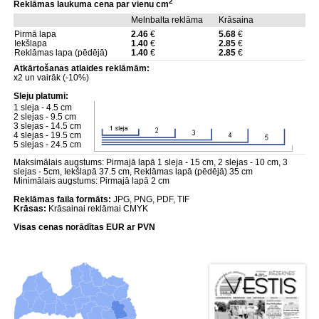
2
Reklāmas laukuma cena par vienu cm
Melnbalta reklāma
Krāsaina
Pirmā lapa
2.46
€
5.68
€
Iekšlapa
1.40
€
2.85
€
Reklāmas lapa (pēdējā)
1.40
€
2.85
€
Atkārtošanas atlaides reklāmām:
x2 un vairāk (-10%)
Sleju platumi:
1 sleja - 4.5 cm
2 slejas - 9.5 cm
3 slejas - 14.5 cm
4 slejas - 19.5 cm
5 slejas - 24.5 cm
Maksimālais augstums: Pirmajā lapā 1 sleja - 15 cm, 2 slejas - 10 cm, 3
slejas - 5cm, Iekšlapā 37.5 cm, Reklāmas lapā (pēdējā) 35 cm
Minimālais augstums: Pirmajā lapā 2 cm
Reklāmas faila formāts:
JPG, PNG, PDF, TIF
Krāsas:
Krāsainai reklāmai CMYK
Visas cenas norādītas EUR ar PVN