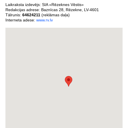
Laikraksta izdevējs:
SIA «Rēzeknes Vēstis»
Redakcijas adrese:
Baznīcas 28
,
Rēzekne
,
LV-4601
Tālrunis:
64624211
(reklāmas daļa)
Interneta adese:
www.rv.lv