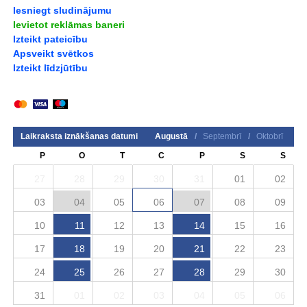
Iesniegt sludinājumu
Ievietot reklāmas baneri
Izteikt pateicību
Apsveikt svētkos
Izteikt līdzjūtību
Laikraksta iznākšanas datumi
Augustā
/
Septembrī
/
Oktobrī
P
O
T
C
P
S
S
27
28
29
30
31
01
02
03
04
05
06
07
08
09
10
11
12
13
14
15
16
17
18
19
20
21
22
23
24
25
26
27
28
29
30
31
01
02
03
04
05
06