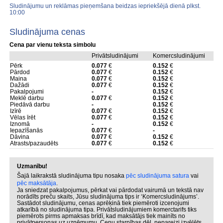
Sludinājumu un reklāmas pieņemšana beidzas iepriekšējā dienā plkst.
10:00
Sludinājuma cenas
Cena par vienu teksta simbolu
Privātsludinājumi
Komercsludinājumi
Pērk
0.077
€
0.152
€
Pārdod
0.077
€
0.152
€
Maina
0.077
€
0.152
€
Dažādi
0.077
€
0.152
€
Pakalpojumi
-
0.152
€
Meklē darbu
0.077
€
0.152
€
Piedāvā darbu
-
0.152
€
Izīrē
0.077
€
0.152
€
Vēlas īrēt
0.077
€
0.152
€
Iznomā
-
0.152
€
Iepazīšanās
0.077
€
-
Dāvina
0.077
€
0.152
€
Atrasts/pazaudēts
0.077
€
0.152
€
Uzmanību!
Šajā laikrakstā sludinājuma tipu nosaka
pēc sludinājuma satura
vai
pēc maksātāja
.
Ja sniedzat pakalpojumus, pērkat vai pārdodat vairumā un tekstā nav
norādīts preču skaits, Jūsu sludinājuma tips ir ‘Komercsludinājums’.
Sastādot sludinājumu, cenas aprēķinā tiek piemēroti izcenojumi
atkarībā no sludinājuma tipa. Privātsludinājumiem komerctarifs tiks
piemērots pirms apmaksas brīdī, kad maksātājs tiek mainīts no
privātpersonas uz uzņēmumu. Cenu starpības dēļ, nepareizi izvēlēts